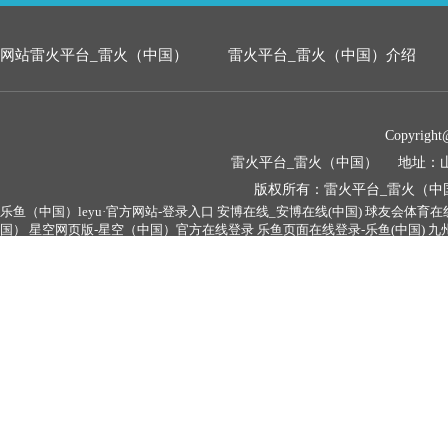
网站雷火平台_雷火（中国）
雷火平台_雷火（中国）介绍
Copyright@
雷火平台_雷火（中国） 地址：山
版权所有：雷火平台_雷火（中
乐鱼（中国）leyu·官方网站-登录入口
安博在线_安博在线(中国)
球友会体育在
国）
星空网页版-星空（中国）官方在线登录
乐鱼页面在线登录-乐鱼(中国)
九