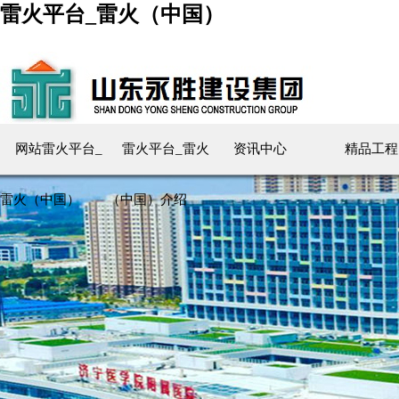
雷火平台_雷火（中国）
网站雷火平台_
雷火平台_雷火
资讯中心
精品工程
雷火（中国）
（中国）介绍