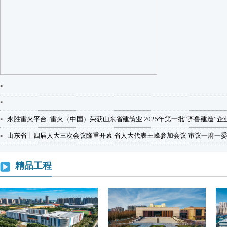
永胜雷火平台_雷火（中国）荣获山东省建筑业 2025年第一批“齐鲁建造”企
山东省十四届人大三次会议隆重开幕 省人大代表王峰参加会议 审议一府一
精品工程